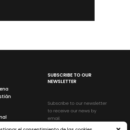
SUBSCRIBE TO OUR
NEWSLETTER
cena
stián
Subscribe to our newsletter
to receive our news by
nal
email.
ng
stionar el consentimiento de las cookies