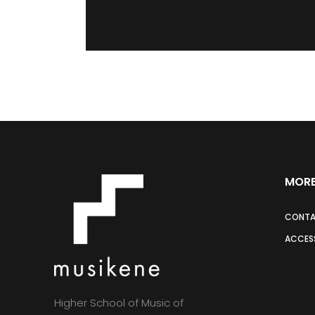
MORE
CONT
ACCESS
Higher School of Music of