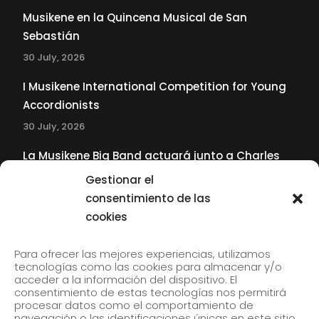
Musikene en la Quincena Musical de San
Sebastián
30 July, 2026
I Musikene International Competition for Young
Accordionists
30 July, 2026
La Musikene Big Band actuará junto a Charles
Tolliver en el 61 Jazzaldia
Gestionar el
17 July, 2026
consentimiento de las
cookies
SUBSCRIBE TO OUR NEWSLETTER
Para ofrecer las mejores experiencias, utilizamos
tecnologías como las cookies para almacenar y/o
acceder a la información del dispositivo. El
consentimiento de estas tecnologías nos permitirá
Subscribe to our newsletter to receive our news by
procesar datos como el comportamiento de
email.
navegación o las identificaciones únicas en este sitio.