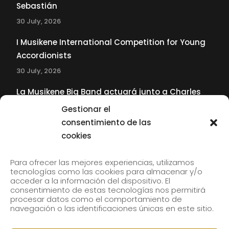
Sebastián
30 July, 2026
I Musikene International Competition for Young
Accordionists
30 July, 2026
La Musikene Big Band actuará junto a Charles
Tolliver en el 61 Jazzaldia
Gestionar el
17 July, 2026
consentimiento de las
cookies
SUBSCRIBE TO OUR NEWSLETTER
Para ofrecer las mejores experiencias, utilizamos
tecnologías como las cookies para almacenar y/o
acceder a la información del dispositivo. El
consentimiento de estas tecnologías nos permitirá
Subscribe to our newsletter to receive our news by
procesar datos como el comportamiento de
email.
navegación o las identificaciones únicas en este sitio.