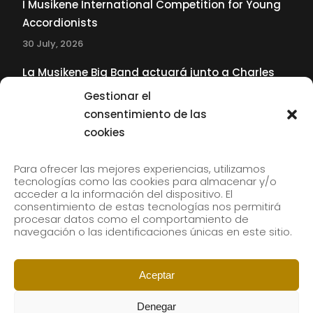
I Musikene International Competition for Young
Accordionists
30 July, 2026
La Musikene Big Band actuará junto a Charles
Tolliver en el 61 Jazzaldia
Gestionar el
17 July, 2026
consentimiento de las
cookies
SUBSCRIBE TO OUR NEWSLETTER
Para ofrecer las mejores experiencias, utilizamos
tecnologías como las cookies para almacenar y/o
acceder a la información del dispositivo. El
consentimiento de estas tecnologías nos permitirá
Subscribe to our newsletter to receive our news by
procesar datos como el comportamiento de
email.
navegación o las identificaciones únicas en este sitio.
Aceptar
Denegar