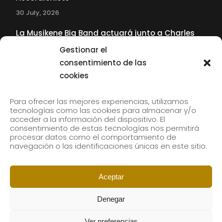
30 July, 2026
La Musikene Big Band actuará junto a Charles
Tolliver en el 61 Jazzaldia
Gestionar el
17 July, 2026
consentimiento de las
cookies
SUBSCRIBE TO OUR NEWSLETTER
Para ofrecer las mejores experiencias, utilizamos
tecnologías como las cookies para almacenar y/o
acceder a la información del dispositivo. El
consentimiento de estas tecnologías nos permitirá
Subscribe to our newsletter to receive our news by
procesar datos como el comportamiento de
email.
navegación o las identificaciones únicas en este sitio.
Aceptar
Denegar
Ver preferencias