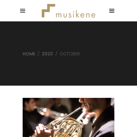
HOME
/
2020
/
OCTOBER