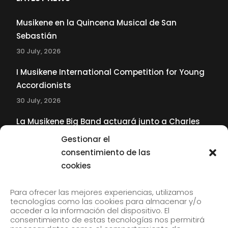
Musikene en la Quincena Musical de San
Sebastián
30 July, 2026
I Musikene International Competition for Young
Accordionists
30 July, 2026
La Musikene Big Band actuará junto a Charles
Tolliver en el 61 Jazzaldia
Gestionar el
17 July, 2026
consentimiento de las
cookies
SUBSCRIBE TO OUR NEWSLETTER
Para ofrecer las mejores experiencias, utilizamos
tecnologías como las cookies para almacenar y/o
acceder a la información del dispositivo. El
consentimiento de estas tecnologías nos permitirá
Subscribe to our newsletter to receive our news by