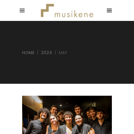
HOME
/
2024
/
MAY