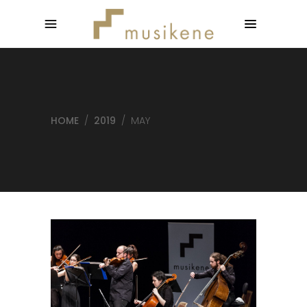
HOME
/
2019
/
MAY