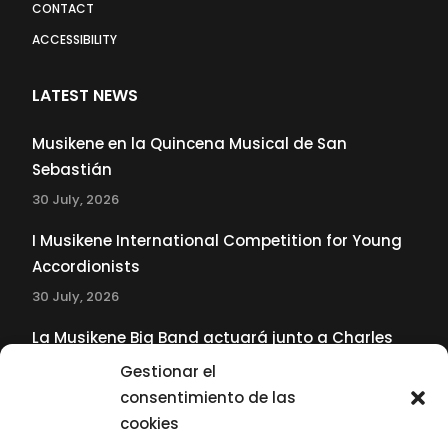
CONTACT
ACCESSIBILITY
LATEST NEWS
Musikene en la Quincena Musical de San
Sebastián
30 July, 2026
I Musikene International Competition for Young
Accordionists
30 July, 2026
La Musikene Big Band actuará junto a Charles
Tolliver en el 61 Jazzaldia
Gestionar el
17 July, 2026
consentimiento de las
cookies