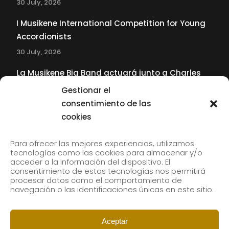
30 July, 2026
I Musikene International Competition for Young
Accordionists
30 July, 2026
La Musikene Big Band actuará junto a Charles
Tolliver en el 61 Jazzaldia
Gestionar el
17 July, 2026
consentimiento de las
cookies
SUBSCRIBE TO OUR NEWSLETTER
Para ofrecer las mejores experiencias, utilizamos
tecnologías como las cookies para almacenar y/o
acceder a la información del dispositivo. El
consentimiento de estas tecnologías nos permitirá
Subscribe to our newsletter to receive our news by
procesar datos como el comportamiento de
email.
navegación o las identificaciones únicas en este sitio.
Aceptar