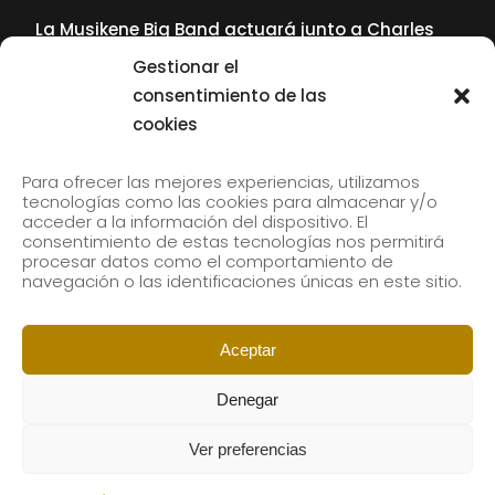
La Musikene Big Band actuará junto a Charles
Tolliver en el 61 Jazzaldia
Gestionar el
17 July, 2026
consentimiento de las
cookies
SUBSCRIBE TO OUR NEWSLETTER
Para ofrecer las mejores experiencias, utilizamos
tecnologías como las cookies para almacenar y/o
acceder a la información del dispositivo. El
consentimiento de estas tecnologías nos permitirá
Subscribe to our newsletter to receive our news by
procesar datos como el comportamiento de
email.
navegación o las identificaciones únicas en este sitio.
Aceptar
Denegar
Ver preferencias