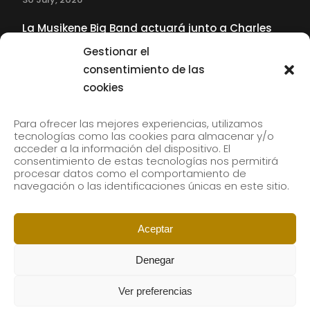
La Musikene Big Band actuará junto a Charles
Tolliver en el 61 Jazzaldia
Gestionar el
17 July, 2026
consentimiento de las
cookies
SUBSCRIBE TO OUR NEWSLETTER
Para ofrecer las mejores experiencias, utilizamos
tecnologías como las cookies para almacenar y/o
acceder a la información del dispositivo. El
consentimiento de estas tecnologías nos permitirá
Subscribe to our newsletter to receive our news by
procesar datos como el comportamiento de
email.
navegación o las identificaciones únicas en este sitio.
Aceptar
Denegar
Ver preferencias