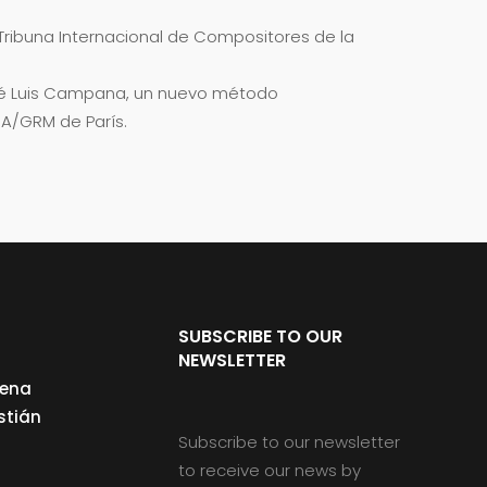
 Tribuna Internacional de Compositores de la
osé Luis Campana, un nuevo método
INA/GRM de París.
SUBSCRIBE TO OUR
NEWSLETTER
cena
stián
Subscribe to our newsletter
to receive our news by