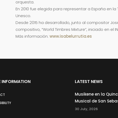
orquesta.
En 2010 fue elegida para representar a España en la
Unesco.
Desde 2015 ha desarrollado, junto al compositor J
compositivo, “World Timbres Mixture”, iniciado en el 
Más información:
www.isabelurrutia.es
 INFORMATION
LATEST NEWS
Musikene en la Quin
ACT
Musical de San Seba
IBILITY
30 July, 2026