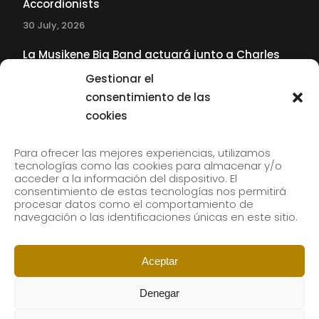
Accordionists
30 July, 2026
La Musikene Big Band actuará junto a Charles
Tolliver en el 61 Jazzaldia
Gestionar el
17 July, 2026
consentimiento de las
cookies
SUBSCRIBE TO OUR NEWSLETTER
Para ofrecer las mejores experiencias, utilizamos
tecnologías como las cookies para almacenar y/o
acceder a la información del dispositivo. El
consentimiento de estas tecnologías nos permitirá
Subscribe to our newsletter to receive our news by
procesar datos como el comportamiento de
email.
navegación o las identificaciones únicas en este sitio.
Aceptar
Denegar