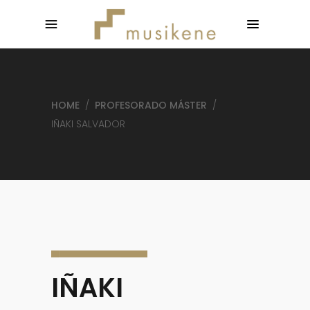
HOME
/
PROFESORADO MÁSTER
/
IÑAKI SALVADOR
IÑAKI