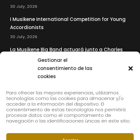
30 July, 2026
I Musikene International Competition for Young
Accordionists
30 July, 2026
La Musikene Big Band actuará junto a Charles
Tolliver en el 61 Jazzaldia
Gestionar el
17 July, 2026
consentimiento de las
cookies
SUBSCRIBE TO OUR NEWSLETTER
Para ofrecer las mejores experiencias, utilizamos
tecnologías como las cookies para almacenar y/o
acceder a la información del dispositivo. El
consentimiento de estas tecnologías nos permitirá
Subscribe to our newsletter to receive our news by
procesar datos como el comportamiento de
email.
navegación o las identificaciones únicas en este sitio.