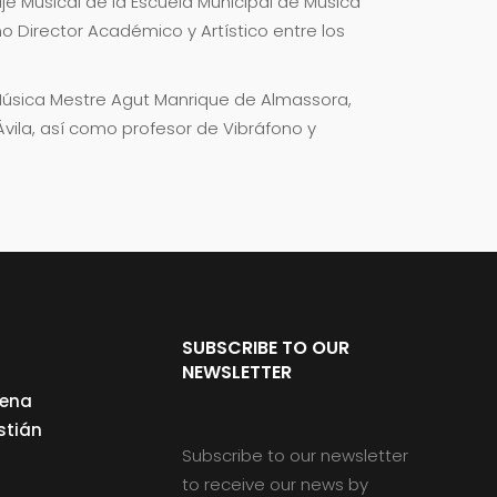
je Musical de la Escuela Municipal de Música
mo Director Académico y Artístico entre los
 Música Mestre Agut Manrique de Almassora,
vila, así como profesor de Vibráfono y
SUBSCRIBE TO OUR
NEWSLETTER
cena
stián
Subscribe to our newsletter
to receive our news by