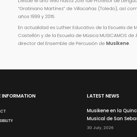
Desde el año 1990 hasta 2015 fue Profesor de Lengua
“Gratiniano Martínez” de Villacañas (Toledo), así co
años 1999 y 2015.
En actualidad es Luthier Educativo de la Escuela de
Castellón y de la Escuela de Música MUSICAMOS de Á
director del Ensemble de Percusión de
Musikene
.
 INFORMATION
LATEST NEWS
Musikene en la Quin
ACT
Musical de San Seba
IBILITY
30 July, 2026