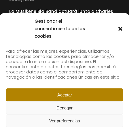
La Musikene Big Band actuará junto a Charles
Tolliver en el 61 Jazzaldia
Gestionar el
17 July, 2026
consentimiento de las
cookies
SUBSCRIBE TO OUR NEWSLETTER
Para ofrecer las mejores experiencias, utilizamos
tecnologías como las cookies para almacenar y/o
acceder a la información del dispositivo. El
consentimiento de estas tecnologías nos permitirá
Subscribe to our newsletter to receive our news by
procesar datos como el comportamiento de
email.
navegación o las identificaciones únicas en este sitio.
Aceptar
Denegar
Ver preferencias