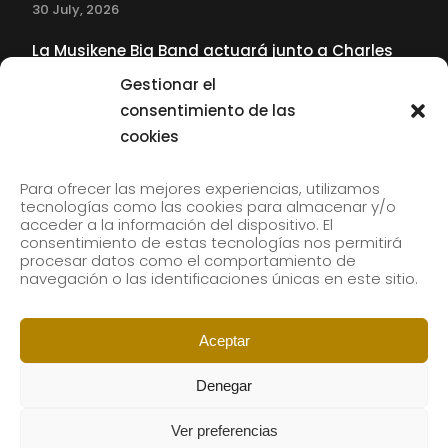
30 July, 2026
La Musikene Big Band actuará junto a Charles
Tolliver en el 61 Jazzaldia
Gestionar el
17 July, 2026
consentimiento de las
cookies
SUBSCRIBE TO OUR NEWSLETTER
Para ofrecer las mejores experiencias, utilizamos
tecnologías como las cookies para almacenar y/o
acceder a la información del dispositivo. El
consentimiento de estas tecnologías nos permitirá
Subscribe to our newsletter to receive our news by
procesar datos como el comportamiento de
email.
navegación o las identificaciones únicas en este sitio.
Aceptar
Denegar
Ver preferencias