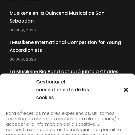
Musikene en la Quincena Musical de San
Sebastián
30 July, 2026
I Musikene International Competition for Young
Accordionists
30 July, 2026
La Musikene Big Band actuará junto a Charles
Tolliver en el 61 Jazzaldia
Gestionar el
17 July, 2026
consentimiento de las
cookies
SUBSCRIBE TO OUR NEWSLETTER
Para ofrecer las mejores experiencias, utilizamos
tecnologías como las cookies para almacenar y/o
acceder a la información del dispositivo. El
consentimiento de estas tecnologías nos permitirá
Subscribe to our newsletter to receive our news by
procesar datos como el comportamiento de