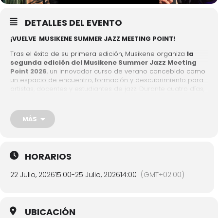
DETALLES DEL EVENTO
¡VUELVE MUSIKENE SUMMER JAZZ MEETING POINT!
Tras el éxito de su primera edición, Musikene organiza
la
segunda edición del Musikene Summer Jazz Meeting
Point 2026
, un innovador curso de verano concebido como
un espacio de encuentro, formación y descubrimiento para
artistas, docentes y estudiantes de jazz.
Durante cuatro días,
Musikene se convierte en un punto de encuentro activo,
coincidiendo con el Jazzaldia de Donostia, uno de los
festivales de jazz más destacados de Europa.
Formación
MÁS
teórica y práctica para desarrollar nuevas habilidades,
ampliar tu lenguaje musical y abrir la puerta a nuevas
perspectivas.
HORARIOS
DIRIGIDO A:
Estudiantes de máster, grado
o enseñanzas
profesionales
22 Julio, 2026
15:00
-
25 Julio, 2026
14:00
(GMT+02:00)
Aficionados y amantes del jazz
A partir de 16 años
UBICACIÓN