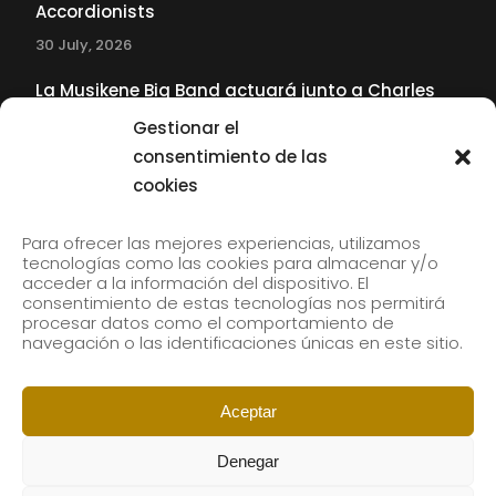
Accordionists
30 July, 2026
La Musikene Big Band actuará junto a Charles
Tolliver en el 61 Jazzaldia
Gestionar el
17 July, 2026
consentimiento de las
cookies
SUBSCRIBE TO OUR NEWSLETTER
Para ofrecer las mejores experiencias, utilizamos
tecnologías como las cookies para almacenar y/o
acceder a la información del dispositivo. El
consentimiento de estas tecnologías nos permitirá
Subscribe to our newsletter to receive our news by
procesar datos como el comportamiento de
email.
navegación o las identificaciones únicas en este sitio.
Aceptar
Denegar