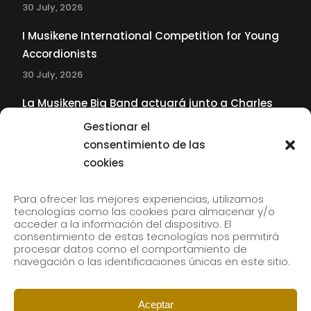
30 July, 2026
I Musikene International Competition for Young
Accordionists
30 July, 2026
La Musikene Big Band actuará junto a Charles
Tolliver en el 61 Jazzaldia
Gestionar el
17 July, 2026
consentimiento de las
cookies
SUBSCRIBE TO OUR NEWSLETTER
Para ofrecer las mejores experiencias, utilizamos
tecnologías como las cookies para almacenar y/o
acceder a la información del dispositivo. El
consentimiento de estas tecnologías nos permitirá
Subscribe to our newsletter to receive our news by
procesar datos como el comportamiento de
email.
navegación o las identificaciones únicas en este sitio.
Aceptar