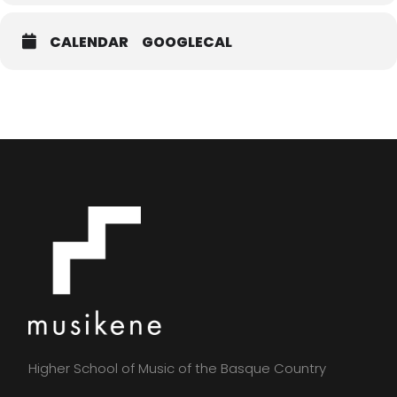
15:00 – 17:00 h. Clases individuales para el alumnado de
trompeta
CALENDAR
GOOGLECAL
17:00 – 19:00 h. Clase con el Ensemble de metales
Miércoles 28 abril
9:00 – 10:00 h. Clase colectiva. Alumnado de trompeta
10:00 – 11:45 h. Clases individuales para el alumnado de
trompeta
15:30 – 19:00 h. Clases individuales para el alumnado de
trompeta
Higher School of Music of the Basque Country