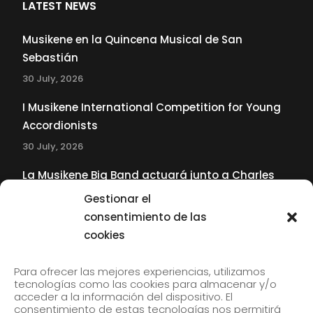
LATEST NEWS
Musikene en la Quincena Musical de San
Sebastián
30 July, 2026
I Musikene International Competition for Young
Accordionists
30 July, 2026
La Musikene Big Band actuará junto a Charles
Tolliver en el 61 Jazzaldia
Gestionar el
17 July, 2026
consentimiento de las
cookies
SUBSCRIBE TO OUR NEWSLETTER
Para ofrecer las mejores experiencias, utilizamos
tecnologías como las cookies para almacenar y/o
acceder a la información del dispositivo. El
consentimiento de estas tecnologías nos permitirá