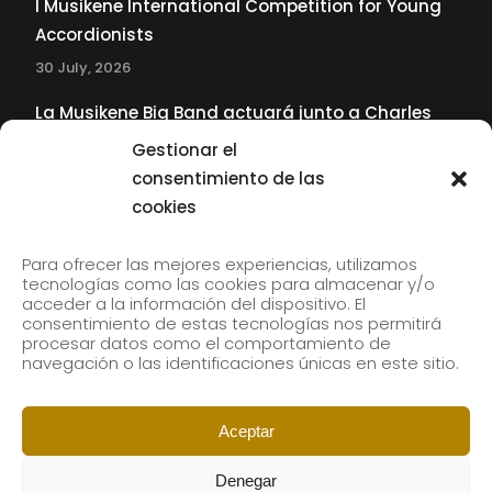
I Musikene International Competition for Young
Accordionists
30 July, 2026
La Musikene Big Band actuará junto a Charles
Tolliver en el 61 Jazzaldia
Gestionar el
17 July, 2026
consentimiento de las
cookies
SUBSCRIBE TO OUR NEWSLETTER
Para ofrecer las mejores experiencias, utilizamos
tecnologías como las cookies para almacenar y/o
acceder a la información del dispositivo. El
consentimiento de estas tecnologías nos permitirá
Subscribe to our newsletter to receive our news by
procesar datos como el comportamiento de
email.
navegación o las identificaciones únicas en este sitio.
Aceptar
Denegar