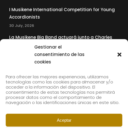
I Musikene International Competition for Young
Accordionists
30 July, 2026
La Musikene Big Band actuará junto a Charles
Tolliver en el 61 Jazzaldia
Gestionar el
17 July, 2026
consentimiento de las
cookies
SUBSCRIBE TO OUR NEWSLETTER
Para ofrecer las mejores experiencias, utilizamos
tecnologías como las cookies para almacenar y/o
acceder a la información del dispositivo. El
consentimiento de estas tecnologías nos permitirá
Subscribe to our newsletter to receive our news by
procesar datos como el comportamiento de
email.
navegación o las identificaciones únicas en este sitio.
Aceptar