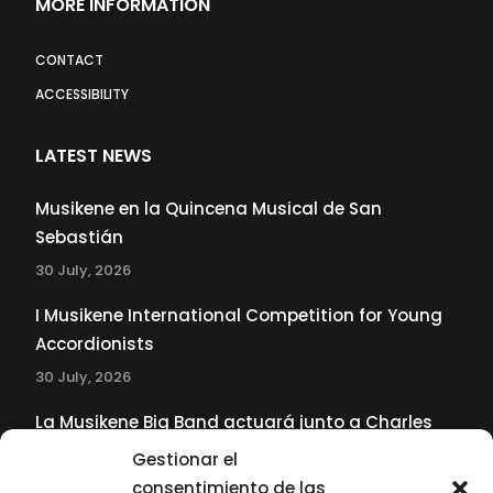
MORE INFORMATION
CONTACT
ACCESSIBILITY
LATEST NEWS
Musikene en la Quincena Musical de San
Sebastián
30 July, 2026
I Musikene International Competition for Young
Accordionists
30 July, 2026
La Musikene Big Band actuará junto a Charles
Tolliver en el 61 Jazzaldia
Gestionar el
17 July, 2026
consentimiento de las