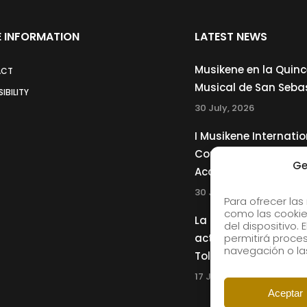
 INFORMATION
LATEST NEWS
Musikene en la Quin
ACT
Musical de San Seba
IBILITY
30 July, 2026
I Musikene Internatio
Competition for You
Ge
Accordionists
30 July, 2026
Para ofrecer las
como las cookie
La Musikene Big Ban
del dispositivo.
actuará junto a Cha
permitirá proc
navegación o las
Tolliver en el 61 Jazz
17 July, 2026
Aceptar