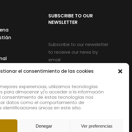
SUBSCRIBE TO OUR
NEWSLETTER
cena
stián
Subscribe to our newsletter
to receive our news by
nal
email.
ng
stionar el consentimiento de las cookies
 mejores experiencias, utilizamos tecnologías
s para almacenar y/o acceder a la información
d
 El consentimiento de estas tecnologías nos
rles
esar datos como el comportamiento de
 identificaciones únicas en este sitio.
aldia
Denegar
Ver preferencias