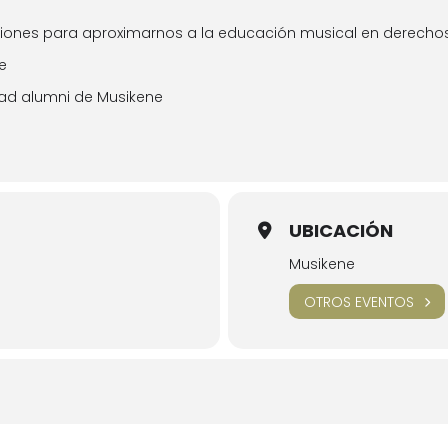
taciones para aproximarnos a la educación musical en derech
e
ad alumni de Musikene
UBICACIÓN
Musikene
OTROS EVENTOS