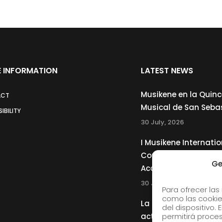
 INFORMATION
LATEST NEWS
Musikene en la Quin
ACT
Musical de San Seba
IBILITY
30 July, 2026
I Musikene Internatio
Competition for You
Ge
Accordionists
30 July, 2026
Para ofrecer las
como las cookie
La Musikene Big Ban
del dispositivo.
actuará junto a Cha
permitirá proc