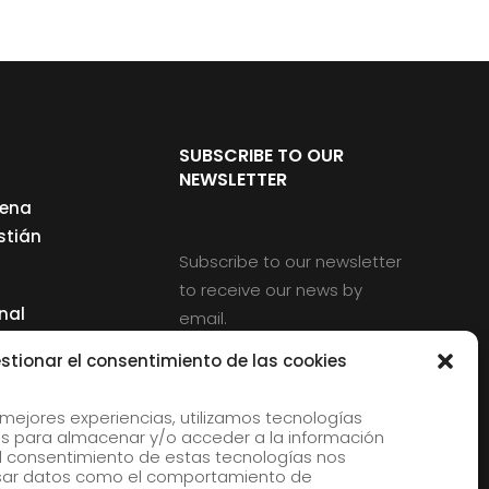
SUBSCRIBE TO OUR
NEWSLETTER
cena
stián
Subscribe to our newsletter
to receive our news by
nal
email.
ng
stionar el consentimiento de las cookies
 mejores experiencias, utilizamos tecnologías
s para almacenar y/o acceder a la información
d
 El consentimiento de estas tecnologías nos
rles
esar datos como el comportamiento de