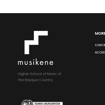
MORE
CONT
ACCESS
Higher School of Music of
the Basque Country