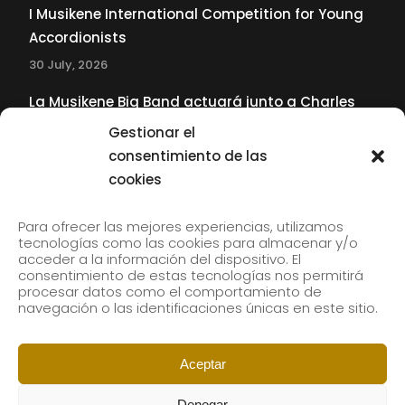
I Musikene International Competition for Young
Accordionists
30 July, 2026
La Musikene Big Band actuará junto a Charles
Tolliver en el 61 Jazzaldia
Gestionar el
17 July, 2026
consentimiento de las
cookies
SUBSCRIBE TO OUR NEWSLETTER
Para ofrecer las mejores experiencias, utilizamos
tecnologías como las cookies para almacenar y/o
acceder a la información del dispositivo. El
consentimiento de estas tecnologías nos permitirá
Subscribe to our newsletter to receive our news by
procesar datos como el comportamiento de
email.
navegación o las identificaciones únicas en este sitio.
Aceptar
Denegar