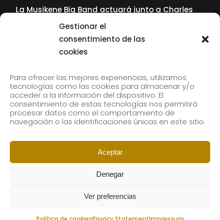
La Musikene Big Band actuará junto a Charles
Tolliver en el 61 Jazzaldia
Gestionar el
17 July, 2026
consentimiento de las
cookies
SUBSCRIBE TO OUR NEWSLETTER
Para ofrecer las mejores experiencias, utilizamos
tecnologías como las cookies para almacenar y/o
acceder a la información del dispositivo. El
consentimiento de estas tecnologías nos permitirá
Subscribe to our newsletter to receive our news by
procesar datos como el comportamiento de
email.
navegación o las identificaciones únicas en este sitio.
Aceptar
Denegar
Ver preferencias
Política de cookies
Privacy Statement
Impressum