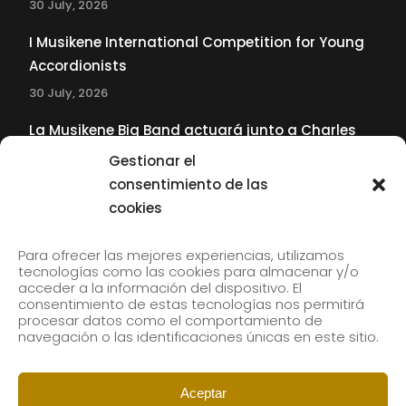
30 July, 2026
I Musikene International Competition for Young
Accordionists
30 July, 2026
La Musikene Big Band actuará junto a Charles
Tolliver en el 61 Jazzaldia
Gestionar el
17 July, 2026
consentimiento de las
cookies
SUBSCRIBE TO OUR NEWSLETTER
Para ofrecer las mejores experiencias, utilizamos
tecnologías como las cookies para almacenar y/o
acceder a la información del dispositivo. El
consentimiento de estas tecnologías nos permitirá
Subscribe to our newsletter to receive our news by
procesar datos como el comportamiento de
email.
navegación o las identificaciones únicas en este sitio.
Aceptar