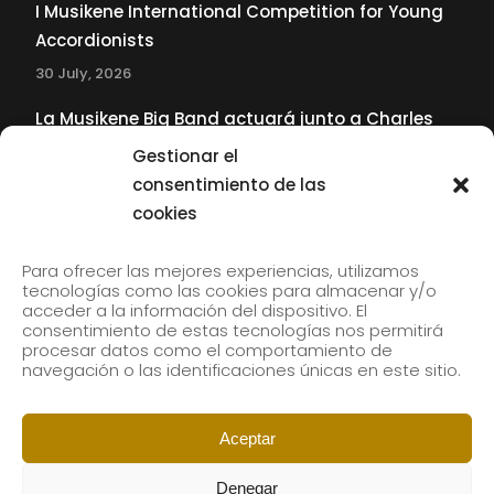
I Musikene International Competition for Young
Accordionists
30 July, 2026
La Musikene Big Band actuará junto a Charles
Tolliver en el 61 Jazzaldia
Gestionar el
17 July, 2026
consentimiento de las
cookies
SUBSCRIBE TO OUR NEWSLETTER
Para ofrecer las mejores experiencias, utilizamos
tecnologías como las cookies para almacenar y/o
acceder a la información del dispositivo. El
consentimiento de estas tecnologías nos permitirá
Subscribe to our newsletter to receive our news by
procesar datos como el comportamiento de
email.
navegación o las identificaciones únicas en este sitio.
Aceptar
Denegar