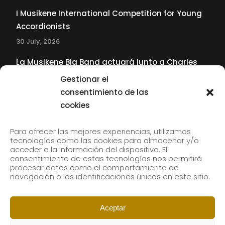
I Musikene International Competition for Young
Accordionists
30 July, 2026
La Musikene Big Band actuará junto a Charles
Tolliver en el 61 Jazzaldia
Gestionar el
17 July, 2026
consentimiento de las
cookies
SUBSCRIBE TO OUR NEWSLETTER
Para ofrecer las mejores experiencias, utilizamos
tecnologías como las cookies para almacenar y/o
acceder a la información del dispositivo. El
consentimiento de estas tecnologías nos permitirá
Subscribe to our newsletter to receive our news by
procesar datos como el comportamiento de
email.
navegación o las identificaciones únicas en este sitio.
Aceptar