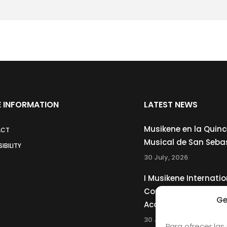
 INFORMATION
LATEST NEWS
Musikene en la Quin
ACT
Musical de San Seba
IBILITY
30 July, 2026
I Musikene Internatio
Competition for You
Ge
Accordionists
30 July, 2026
Para ofrecer las