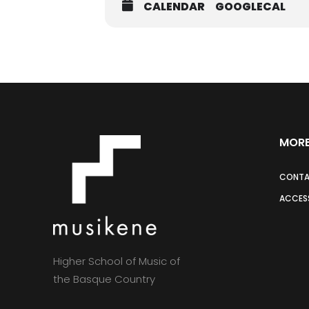
CALENDAR
GOOGLECAL
MORE
CONT
ACCESS
Higher School of Music of
the Basque Country