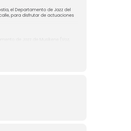
stia, el Departamento de Jazz del
alle, para disfrutar de actuaciones
tamento de Jazz de Musikene (Voz,
e el foco de atención estará puesto
partamento de Jazz de Musikene.
e de la vida académica de nuestros
erca.