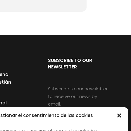
SUBSCRIBE TO OUR
NEWSLETTER
cena
stián
Subscribe to our newsletter
to receive our news by
nal
email.
ng
stionar el consentimiento de las cookies
 mejores experiencias, utilizamos tecnologías