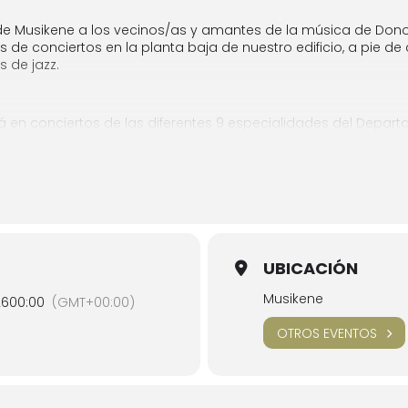
z de Musikene a los vecinos/as y amantes de la música de Dono
e conciertos en la planta baja de nuestro edificio, a pie de c
 de jazz.
rá en conciertos de las diferentes 9 especialidades del Depar
itarra, Piano, Bajos eléctricos, Baterías…). Actuaciones dond
de cada uno de los músicos/as. matriculados.
ará el trabajo realizado por los diferentes conjuntos del De
cas con repertorios diversos que procuran ser un escaparat
zz y Músicas Improvisadas de un futuro que ya les queda muy c
UBICACIÓN
ompletar aforo
Musikene
26
00:00
(GMT+00:00)
OTROS EVENTOS