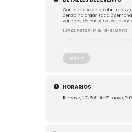
Con la intención de abrir el jaz
centro ha organizado 2 semanas d
variadas de nuestros estudiantes
I JAZZ ASTEA: 14 & 18-21 MAYO
La Primera Jazz Astea se centra
Trompeta, saxofones, trombón, Gu
en las virtudes instrumentales 
MÁS
II JAZZ ASTEA: 25-28 MAYO
La Segunda Jazz Astea nos mostr
Combos y Agrupaciones Específi
estudiantes y del futuro del Ja
HORARIOS
Entrada libre y gratuita hasta c
18 mayo, 2026
00:00
-
21 mayo, 20