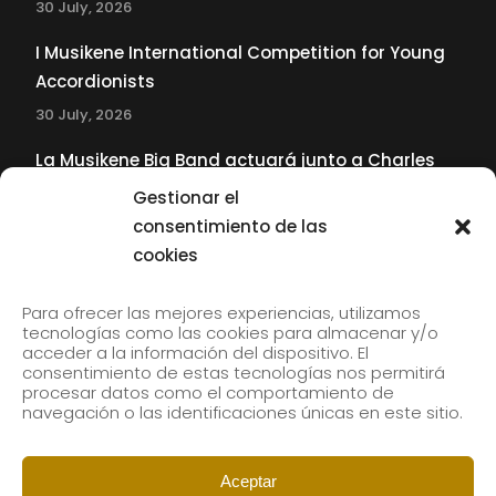
30 July, 2026
I Musikene International Competition for Young
Accordionists
30 July, 2026
La Musikene Big Band actuará junto a Charles
Tolliver en el 61 Jazzaldia
Gestionar el
17 July, 2026
consentimiento de las
cookies
SUBSCRIBE TO OUR NEWSLETTER
Para ofrecer las mejores experiencias, utilizamos
tecnologías como las cookies para almacenar y/o
acceder a la información del dispositivo. El
consentimiento de estas tecnologías nos permitirá
Subscribe to our newsletter to receive our news by
procesar datos como el comportamiento de
email.
navegación o las identificaciones únicas en este sitio.
Aceptar