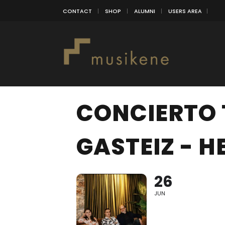
CONTACT
SHOP
ALUMNI
USERS AREA
CONCIERTO 
GASTEIZ - H
26
JUN