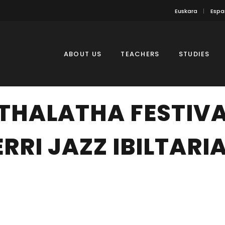
Euskara
Espa
ABOUT US
TEACHERS
STUDIES
THALATHA FESTIVA
ERRI JAZZ IBILTARI