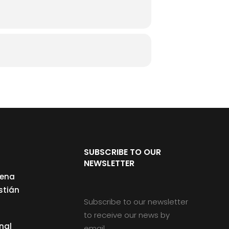
SUBSCRIBE TO OUR
NEWSLETTER
cena
stián
Subscribe to our newsletter
to receive our news by
nal
email.