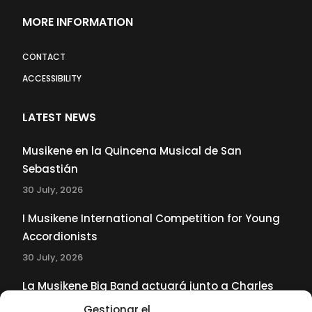
MORE INFORMATION
CONTACT
ACCESSIBILITY
LATEST NEWS
Musikene en la Quincena Musical de San
Sebastián
30 July, 2026
I Musikene International Competition for Young
Accordionists
30 July, 2026
La Musikene Big Band actuará junto a Charles
Tolliver en el 61 Jazzaldia
Gestionar el