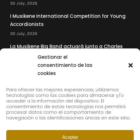
30 July, 2026
I Musikene International Competition for Young
Accordionists
30 July, 2026
La Musikene Big Band actuará junto a Charles
Tolliver en el 61 Jazzaldia
Gestionar el
17 July, 2026
consentimiento de las
cookies
SUBSCRIBE TO OUR NEWSLETTER
Para ofrecer las mejores experiencias, utilizamos
tecnologías como las cookies para almacenar y/o
acceder a la información del dispositivo. El
consentimiento de estas tecnologías nos permitirá
Subscribe to our newsletter to receive our news by
procesar datos como el comportamiento de
email.
navegación o las identificaciones únicas en este sitio.
Aceptar