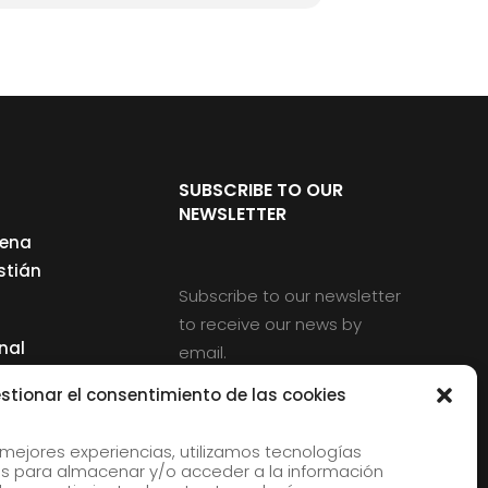
SUBSCRIBE TO OUR
NEWSLETTER
cena
stián
Subscribe to our newsletter
to receive our news by
nal
email.
ng
stionar el consentimiento de las cookies
 mejores experiencias, utilizamos tecnologías
s para almacenar y/o acceder a la información
d