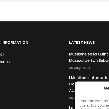
 INFORMATION
LATEST NEWS
Musikene en la Quin
ACT
Musical de San Seba
IBILITY
30 July, 2026
I Musikene Internatio
Competition for You
Ge
Accordionists
30 July, 2026
Para ofrecer las
como las cookie
La Musikene Big Ban