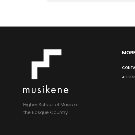
MORE
CONT
ACCESS
Higher School of Music of
the Basque Country