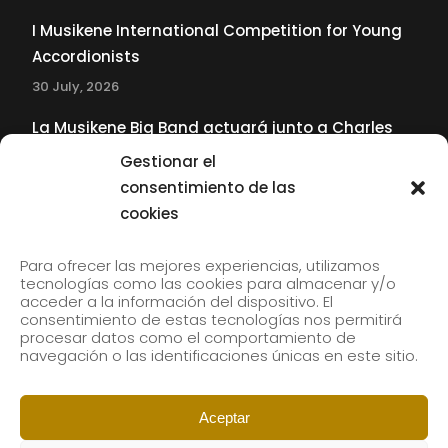
I Musikene International Competition for Young
Accordionists
30 July, 2026
La Musikene Big Band actuará junto a Charles
Tolliver en el 61 Jazzaldia
Gestionar el
17 July, 2026
consentimiento de las
cookies
SUBSCRIBE TO OUR NEWSLETTER
Para ofrecer las mejores experiencias, utilizamos
tecnologías como las cookies para almacenar y/o
acceder a la información del dispositivo. El
consentimiento de estas tecnologías nos permitirá
Subscribe to our newsletter to receive our news by
procesar datos como el comportamiento de
email.
navegación o las identificaciones únicas en este sitio.
Aceptar