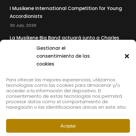
I Musikene International Competition for Young
Accordionists
30 July, 2026
La Musikene Big Band actuará junto a Charles
Tolliver en el 61 Jazzaldia
Gestionar el
17 July, 2026
consentimiento de las
cookies
SUBSCRIBE TO OUR NEWSLETTER
Para ofrecer las mejores experiencias, utilizamos
tecnologías como las cookies para almacenar y/o
acceder a la información del dispositivo. El
consentimiento de estas tecnologías nos permitirá
Subscribe to our newsletter to receive our news by
procesar datos como el comportamiento de
email.
navegación o las identificaciones únicas en este sitio.
Aceptar