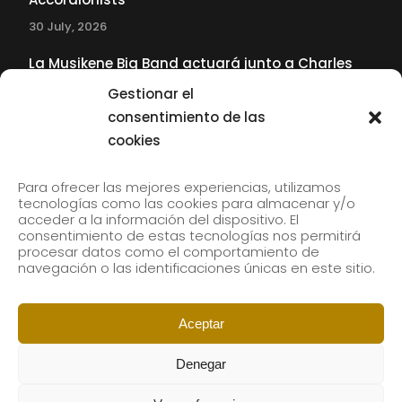
30 July, 2026
La Musikene Big Band actuará junto a Charles
Tolliver en el 61 Jazzaldia
Gestionar el
17 July, 2026
consentimiento de las
cookies
SUBSCRIBE TO OUR NEWSLETTER
Para ofrecer las mejores experiencias, utilizamos
tecnologías como las cookies para almacenar y/o
acceder a la información del dispositivo. El
consentimiento de estas tecnologías nos permitirá
Subscribe to our newsletter to receive our news by
procesar datos como el comportamiento de
email.
navegación o las identificaciones únicas en este sitio.
Aceptar
Denegar