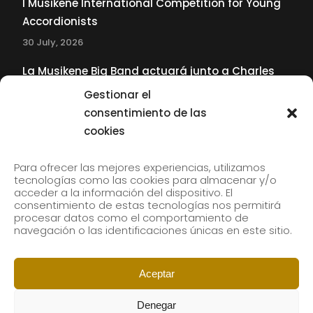
I Musikene International Competition for Young
Accordionists
30 July, 2026
La Musikene Big Band actuará junto a Charles
Tolliver en el 61 Jazzaldia
Gestionar el
17 July, 2026
consentimiento de las
cookies
SUBSCRIBE TO OUR NEWSLETTER
Para ofrecer las mejores experiencias, utilizamos
tecnologías como las cookies para almacenar y/o
acceder a la información del dispositivo. El
consentimiento de estas tecnologías nos permitirá
Subscribe to our newsletter to receive our news by
procesar datos como el comportamiento de
email.
navegación o las identificaciones únicas en este sitio.
Aceptar
Denegar