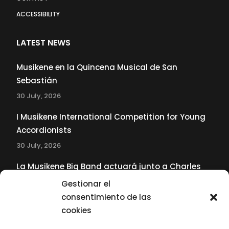
ACCESSIBILITY
LATEST NEWS
Musikene en la Quincena Musical de San
Sebastián
30 July, 2026
I Musikene International Competition for Young
Accordionists
30 July, 2026
La Musikene Big Band actuará junto a Charles
Tolliver en el 61 Jazzaldia
Gestionar el
17 July, 2026
consentimiento de las
cookies