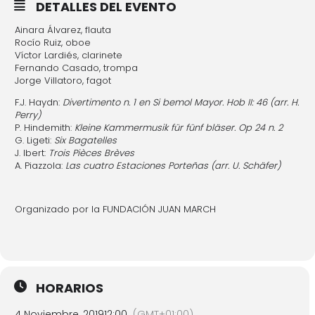
DETALLES DEL EVENTO
Ainara Álvarez, flauta
Rocío Ruiz, oboe
Víctor Lardiés, clarinete
Fernando Casado, trompa
Jorge Villatoro, fagot
F.J. Haydn:
Divertimento n. 1 en Si bemol Mayor. Hob II: 46 (arr. H.
Perry)
P. Hindemith:
Kleine Kammermusik für fünf bläser. Op 24 n. 2
G. Ligeti:
Six Bagatelles
J. Ibert:
Trois Pièces Brèves
A. Piazzola:
Las cuatro Estaciones Porteñas (arr. U. Schäfer)
Organizado por la FUNDACIÓN JUAN MARCH
HORARIOS
4 Noviembre, 2019
12:00
(GMT+01:00)