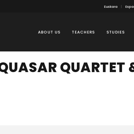
Euskara
Espa
ABOUT US
TEACHERS
STUDIES
QUASAR QUARTET &