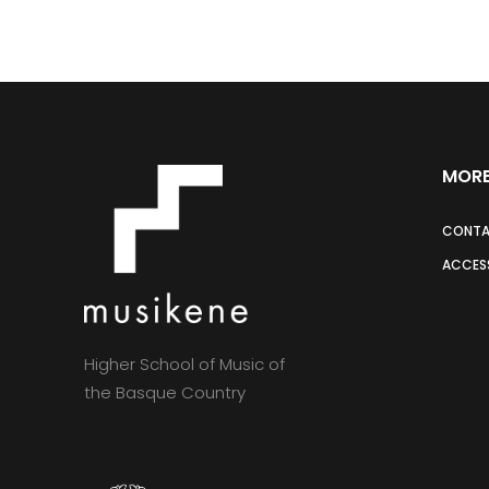
MORE
CONT
ACCESS
Higher School of Music of
the Basque Country