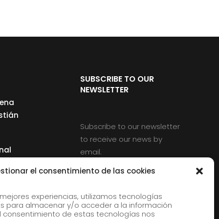
SUBSCRIBE TO OUR
NEWSLETTER
cena
stián
Subscribe to our newsletter
to receive our news by
nal
email.
ng
stionar el consentimiento de las cookies
 mejores experiencias, utilizamos tecnologías
s para almacenar y/o acceder a la información
d
 El consentimiento de estas tecnologías nos