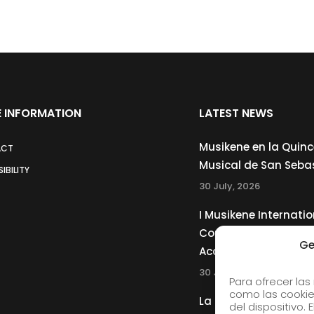
 INFORMATION
LATEST NEWS
Musikene en la Quin
ACT
Musical de San Seba
IBILITY
30 July, 2026
I Musikene Internatio
Competition for You
Ge
Accordionists
30 July, 2026
Para ofrecer las
como las cookie
La Musikene Big Ban
del dispositivo.