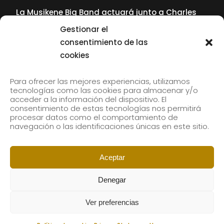
La Musikene Big Band actuará junto a Charles
Tolliver en el 61 Jazzaldia
Gestionar el
17 July, 2026
consentimiento de las
cookies
SUBSCRIBE TO OUR NEWSLETTER
Para ofrecer las mejores experiencias, utilizamos
tecnologías como las cookies para almacenar y/o
acceder a la información del dispositivo. El
consentimiento de estas tecnologías nos permitirá
Subscribe to our newsletter to receive our news by
procesar datos como el comportamiento de
email.
navegación o las identificaciones únicas en este sitio.
Aceptar
Denegar
Ver preferencias