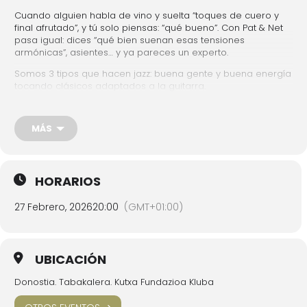
Cuando alguien habla de vino y suelta “toques de cuero y
final afrutado”, y tú solo piensas: “qué bueno”. Con Pat & Net
pasa igual: dices “qué bien suenan esas tensiones
armónicas”, asientes… y ya pareces un experto.
Somos 3 tipos que hacen jazz: buena gente y buena energía
tocando clásicos adaptados a la guitarra.
Jazz cercano, improvisación y por qué no, unas risas.
No te convertiremos en musicólogo, pero sí saldrás diciendo:
MÁS
“no sé qué han hecho, pero qué bien sonaba eso”.
Integrantes
HORARIOS
Jorge Alves, guitarra
27 Febrero, 2026
20:00
(GMT+01:00)
Javier Gómez, contrabajo
Jaime Moreno, batería
UBICACIÓN
Entrada libre. Aforo limitado.
Donostia. Tabakalera. Kutxa Fundazioa Kluba
FECHA Y HORARIO
27 de febrero de 2026 | 20:00