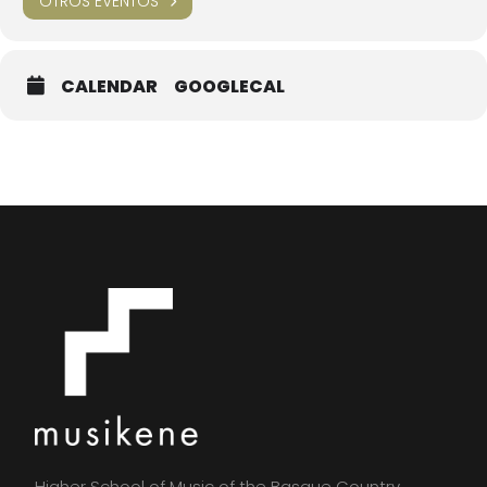
OTROS EVENTOS
LUGAR
Kutxa Fundazioa en TabakaleraPlanta 1Kluba
CALENDAR
GOOGLECAL
NUEVOS TALENTOS EN LA MÚSICA DE JAZZ
Higher School of Music of the Basque Country