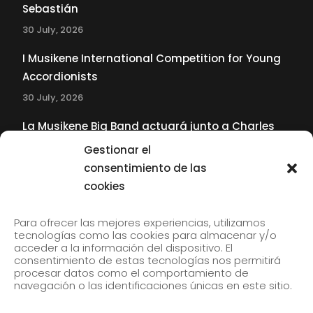
Sebastián
30 July, 2026
I Musikene International Competition for Young
Accordionists
30 July, 2026
La Musikene Big Band actuará junto a Charles
Tolliver en el 61 Jazzaldia
Gestionar el
17 July, 2026
consentimiento de las
cookies
SUBSCRIBE TO OUR NEWSLETTER
Para ofrecer las mejores experiencias, utilizamos
tecnologías como las cookies para almacenar y/o
acceder a la información del dispositivo. El
consentimiento de estas tecnologías nos permitirá
Subscribe to our newsletter to receive our news by
procesar datos como el comportamiento de
email.
navegación o las identificaciones únicas en este sitio.