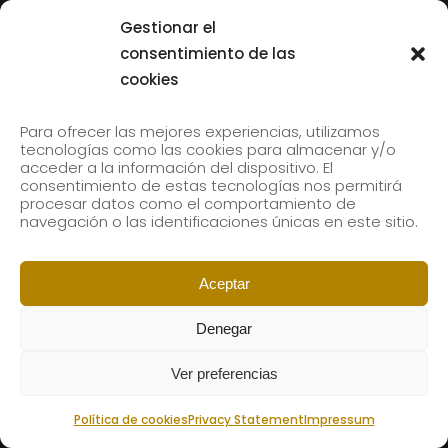
Tolliver en el 61 Jazzaldia
Gestionar el
17 July, 2026
consentimiento de las
cookies
SUBSCRIBE TO OUR NEWSLETTER
Para ofrecer las mejores experiencias, utilizamos
tecnologías como las cookies para almacenar y/o
acceder a la información del dispositivo. El
consentimiento de estas tecnologías nos permitirá
Subscribe to our newsletter to receive our news by
procesar datos como el comportamiento de
email.
navegación o las identificaciones únicas en este sitio.
Aceptar
Denegar
Ver preferencias
Política de cookies
Privacy Statement
Impressum