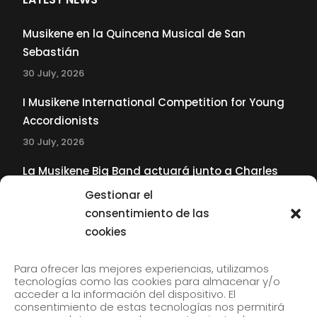
Musikene en la Quincena Musical de San
Sebastián
30 July, 2026
I Musikene International Competition for Young
Accordionists
30 July, 2026
La Musikene Big Band actuará junto a Charles
Tolliver en el 61 Jazzaldia
Gestionar el
17 July, 2026
consentimiento de las
cookies
SUBSCRIBE TO OUR NEWSLETTER
Para ofrecer las mejores experiencias, utilizamos
tecnologías como las cookies para almacenar y/o
acceder a la información del dispositivo. El
consentimiento de estas tecnologías nos permitirá
Subscribe to our newsletter to receive our news by