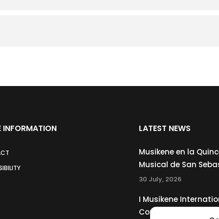
 INFORMATION
LATEST NEWS
Musikene en la Quin
ACT
Musical de San Seba
IBILITY
30 July, 2026
I Musikene Internatio
Competition for You