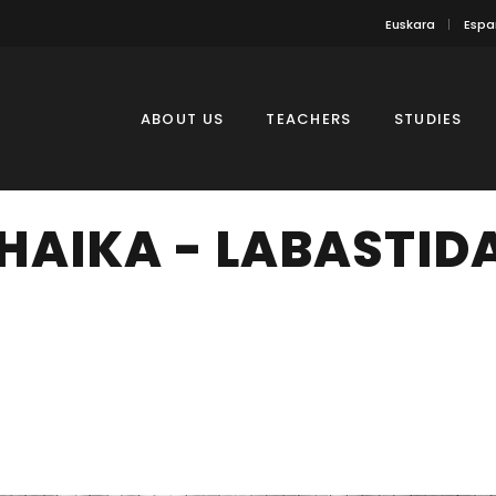
Euskara
Espa
ABOUT US
TEACHERS
STUDIES
HAIKA - LABASTID