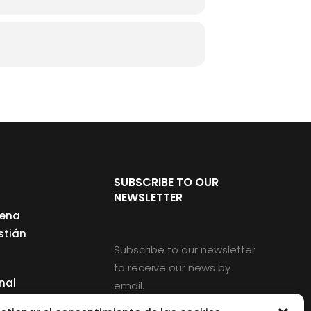
SUBSCRIBE TO OUR
NEWSLETTER
cena
stián
Subscribe to our newsletter
to receive our news by
nal
email.
ng