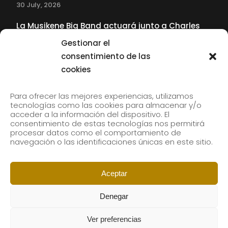
30 July, 2026
La Musikene Big Band actuará junto a Charles
Tolliver en el 61 Jazzaldia
Gestionar el
17 July, 2026
consentimiento de las
cookies
SUBSCRIBE TO OUR NEWSLETTER
Para ofrecer las mejores experiencias, utilizamos
tecnologías como las cookies para almacenar y/o
acceder a la información del dispositivo. El
consentimiento de estas tecnologías nos permitirá
Subscribe to our newsletter to receive our news by
procesar datos como el comportamiento de
email.
navegación o las identificaciones únicas en este sitio.
Aceptar
Denegar
Ver preferencias