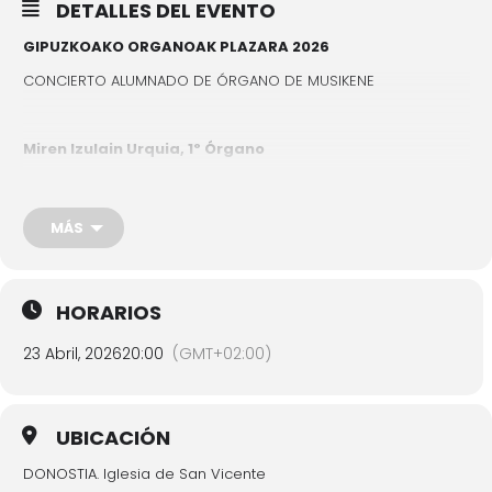
DETALLES DEL EVENTO
GIPUZKOAKO ORGANOAK PLAZARA 2026
CONCIERTO ALUMNADO DE ÓRGANO DE MUSIKENE
Miren Izulain Urquia, 1º Órgano
César Franck, Fantaisie en UtM
MÁS
Javier Moreno Lorenzo, 3º Órgano
Arnold Schönberg, variations on a recitative for organ 40
HORARIOS
Iñaki Sanchez Vara, 4º Órgano
23 Abril, 2026
20:00
(GMT+02:00)
Beatriz Arzamendi Ceciaga, Kantuz. Estreno absoluto
Santiago Sacristan Ruiz, 3º Órgano
UBICACIÓN
Louis Vierne, Symphonie Nº6 Op. 59, Final
DONOSTIA. Iglesia de San Vicente