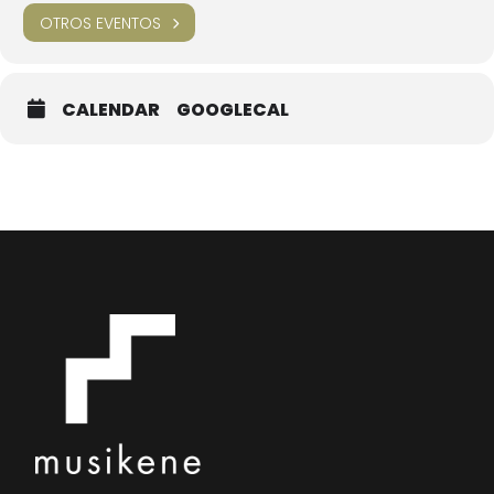
Roberto Hernandez Corral, 4º Órgano
OTROS EVENTOS
Maurice Duruflé, Prélude et Fugue sur le nom d’Alain
CALENDAR
GOOGLECAL