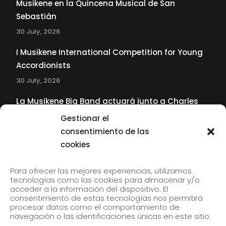
Musikene en la Quincena Musical de San
Sebastián
30 July, 2026
I Musikene International Competition for Young
Accordionists
30 July, 2026
La Musikene Big Band actuará junto a Charles
Tolliver en el 61 Jazzaldia
Gestionar el
17 July, 2026
consentimiento de las
cookies
SUBSCRIBE TO OUR NEWSLETTER
Para ofrecer las mejores experiencias, utilizamos
tecnologías como las cookies para almacenar y/o
acceder a la información del dispositivo. El
consentimiento de estas tecnologías nos permitirá
Subscribe to our newsletter to receive our news by
procesar datos como el comportamiento de
email.
navegación o las identificaciones únicas en este sitio.